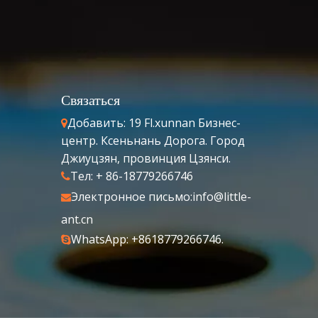
Связаться
Добавить: 19 Fl.xunnan Бизнес-

центр. Ксеньнань Дорога. Город
Джиуцзян, провинция Цзянси.
Тел: + 86-18779266746

Электронное письмо:
info@little-

ant.cn
WhatsApp: +8618779266746.
