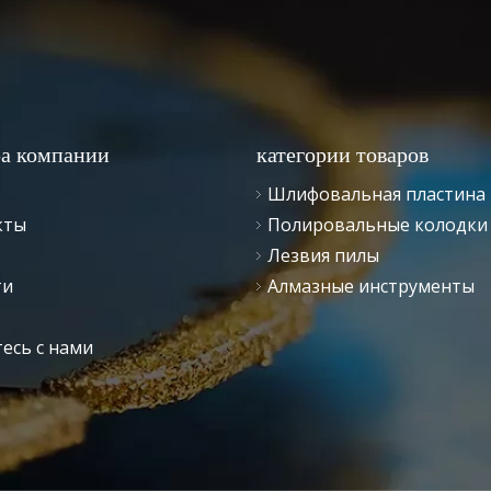
ра компании
категории товаров
Шлифовальная пластина
кты
Полировальные колодки
Лезвия пилы
ти
Алмазные инструменты
есь с нами