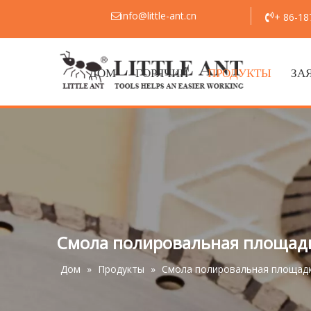
info@little-ant.cn
+ 86-1


ДОМ
ГОРЯЧИЙ
ПРОДУКТЫ
ЗА
Смола полировальная площад
Дом
»
Продукты
»
Смола полировальная площад