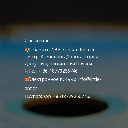
Связаться
Добавить: 19 Fl.xunnan Бизнес-

центр. Ксеньнань Дорога. Город
Джиуцзян, провинция Цзянси.
Тел: + 86-18779266746

Электронное письмо:
info@little-

ant.cn
WhatsApp: +8618779266746.
