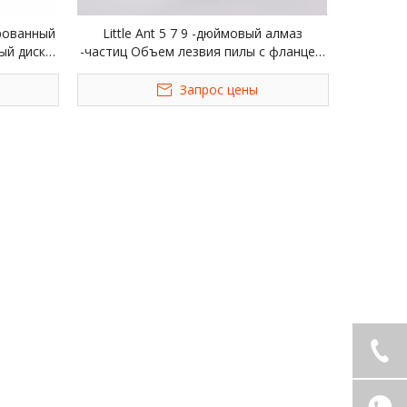
рованный
Little Ant 5 7 9 -дюймовый алмаз
ый диск
-частиц Объем лезвия пилы с фланцем
езвия
для мраморной плитки керамики
Запрос цены