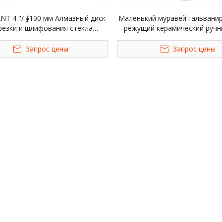
ANT 4 "/ ∮100 мм Алмазный диск
Маленький муравей гальвани
резки и шлифования стекла
режущий керамический ручн
тонкое пильное полотно для
керамической защиты от л
ной керамогранитной плитки с
Запрос цены
Запрос цены
ефритовым кристаллом