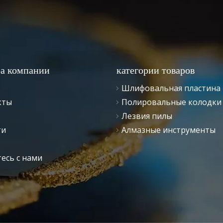
ра компании
категории товаров
Шлифовальная пластина
кты
Полировальные колодки
Лезвия пилы
ти
Алмазные инструменты
есь с нами