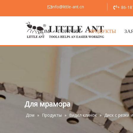
info@little-ant.cn
+ 86-1


ДОМ
ГОРЯЧИЙ
ПРОДУКТЫ
ЗА
Для мрамора
Дом
»
Продукты
»
Видел клинок
»
Диск с резки