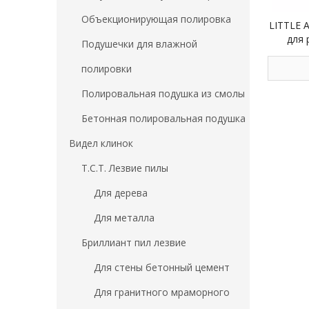
Объекционирующая полировка
LITTLE 
для 
Подушечки для влажной
Ультра
спечен
полировки
н
Полировальная подушка из смолы
Бетонная полировальная подушка
Видел клинок
Т.С.Т. Лезвие пилы
Для дерева
Для металла
Бриллиант пил лезвие
Для стены бетонный цемент
Для гранитного мраморного