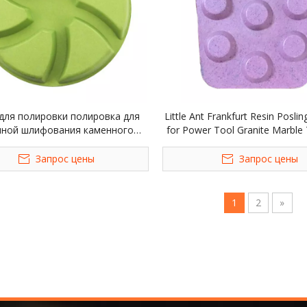
для полировки полировка для
Little Ant Frankfurt Resin Posli
нной шлифования каменного
for Power Tool Granite Marble
раморного инструмента
Quartz
Запрос цены
Запрос цены
1
2
»