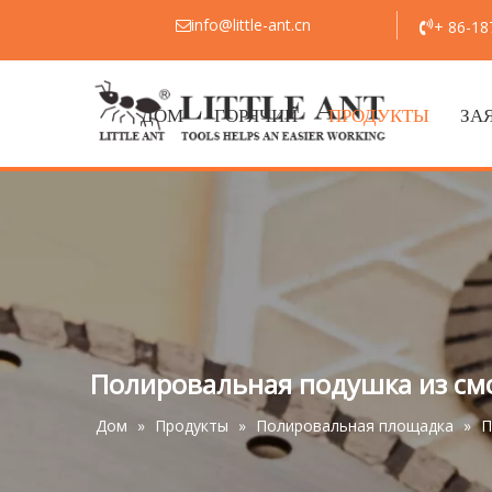
info@little-ant.cn
+ 86-1


ДОМ
ГОРЯЧИЙ
ПРОДУКТЫ
ЗА
Полировальная подушка из см
Дом
»
Продукты
»
Полировальная площадка
»
П