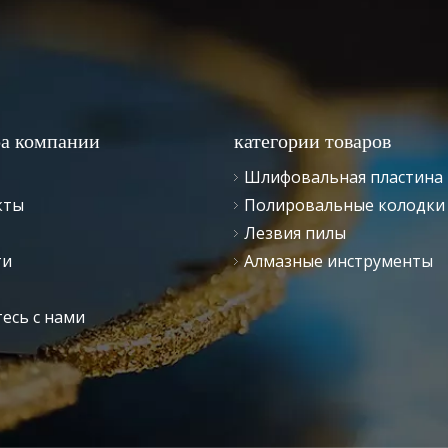
ра компании
категории товаров
Шлифовальная пластина
кты
Полировальные колодки
Лезвия пилы
ти
Алмазные инструменты
есь с нами