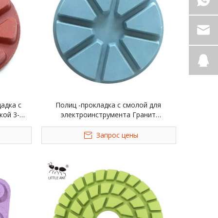
адка с
Полиц -прокладка с смолой для
кой 3-
электроинструмента Гранит
ый кварц
Мраморный Терраццо Кварц
Запрос цены