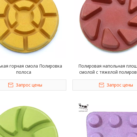
кая горная смола Полировка
Полировая напольная площ
полоса
смолой с тяжелой полиров
дюймовой гранитный мраморн
терраццо
Запрос цены
Запрос цены