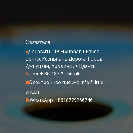
Связаться
Добавить: 19 Fl.xunnan Бизнес-

центр. Ксеньнань Дорога. Город
Джиуцзян, провинция Цзянси.
Тел: + 86-18779266746

Электронное письмо:
info@little-

ant.cn
WhatsApp: +8618779266746.
