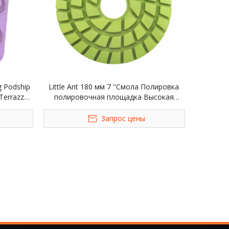
ng Podship
Little Ant 180 мм 7 "Смола Полировка
 Terrazzo
полировочная площадка Высокая
резкость влажная гранитная
мраморная терраццо кварц
Запрос цены